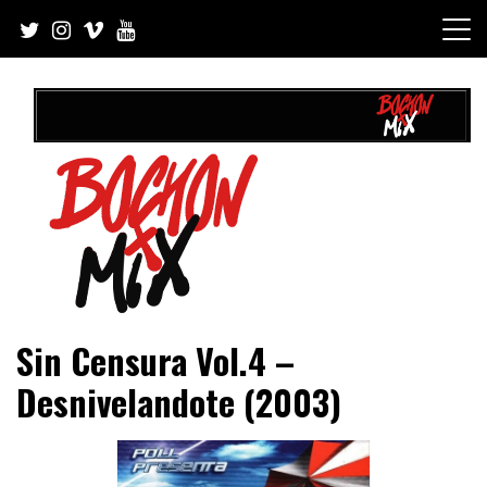
Skip
to
content
BochonMix | Tu sitio de música
Sin Censura Vol.4 –
y entretenimiento en Panamá
Desnivelandote (2003)