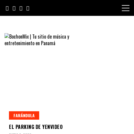
Skip
to
content
BochonMix | Tu sitio de música
y entretenimiento en Panamá
FARÁNDULA
EL PARKING DE YENVIDEO