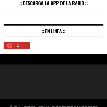
:: DESCARGA LA APP DE LA RADIO ::
:: EN LÍNEA ::
1
© 2026. BochonMix - Todos los Derechos Reservados | bochonmix.com