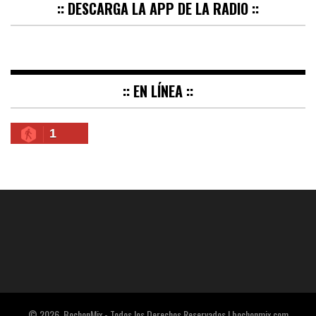
:: DESCARGA LA APP DE LA RADIO ::
:: EN LÍNEA ::
1
© 2026. BochonMix - Todos los Derechos Reservados | bochonmix.com