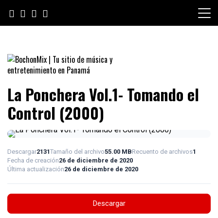
Skip
to
content
BochonMix | Tu sitio de música
La Ponchera Vol.1- Tomando el
y entretenimiento en Panamá
Control (2000)
Descargar
2131
Tamaño del archivo
55.00 MB
Recuento de archivos
1
Fecha de creación
26 de diciembre de 2020
Última actualización
26 de diciembre de 2020
Descargar