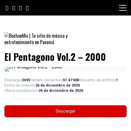
Skip
to
content
BochonMix | Tu sitio de música
El Pentagono Vol.2 – 2000
y entretenimiento en Panamá
Descargar
2695
Tamaño del archivo
51.47 MB
Recuento de archivos
1
Fecha de creación
26 de diciembre de 2020
Última actualización
26 de diciembre de 2020
Descargar