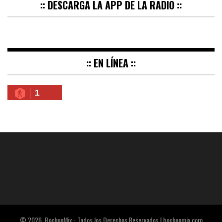
:: DESCARGA LA APP DE LA RADIO ::
:: EN LÍNEA ::
1
© 2026. BochonMix - Todos los Derechos Reservados | bochonmix.com